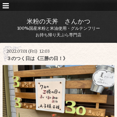
米粉の天丼 さんかつ
100%国産米粉と米油使用・グルテンフリー
お持ち帰り天ぷら専門店
2022.07.01 (Fri) 12:03
３のつく日は《三勝の日！》