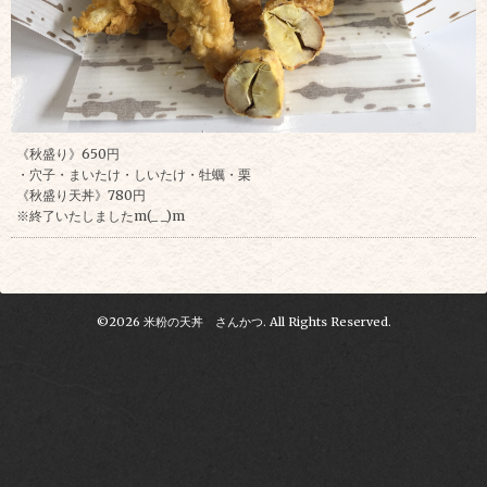
《秋盛り》650円
・穴子・まいたけ・しいたけ・牡蠣・栗
《秋盛り天丼》780円
※終了いたしましたm(_ _)m
©2026
米粉の天丼 さんかつ
. All Rights Reserved.