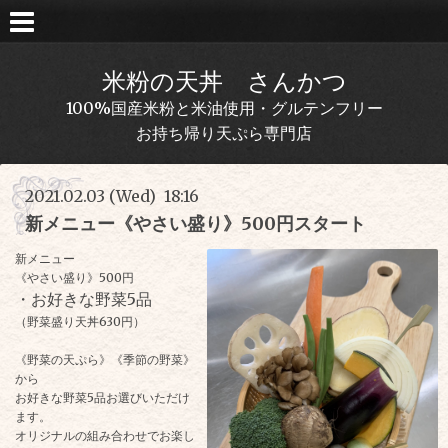
米粉の天丼 さんかつ
100%国産米粉と米油使用・グルテンフリー
お持ち帰り天ぷら専門店
2021.02.03 (Wed) 18:16
新メニュー《やさい盛り》500円スタート
新メニュー
《やさい盛り》500円
・お好きな野菜5品
（野菜盛り天丼630円）
《野菜の天ぷら》《季節の野菜》
から
お好きな野菜5品お選びいただけ
ます。
オリジナルの組み合わせでお楽し