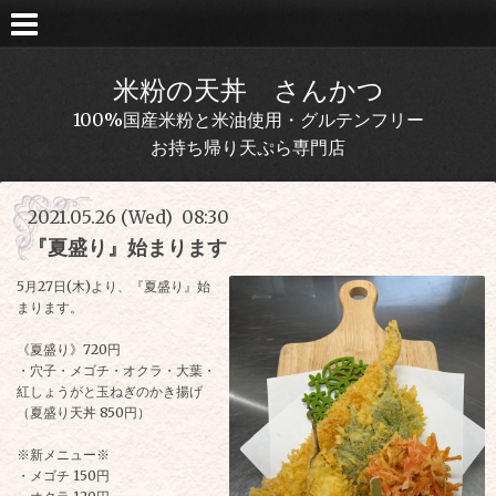
米粉の天丼 さんかつ
100%国産米粉と米油使用・グルテンフリー
お持ち帰り天ぷら専門店
2021.05.26 (Wed) 08:30
『夏盛り』始まります
5月27日(木)より、『夏盛り』始
まります。
《夏盛り》720円
・穴子・メゴチ・オクラ・大葉・
紅しょうがと玉ねぎのかき揚げ
（夏盛り天丼 850円）
※新メニュー※
・メゴチ 150円