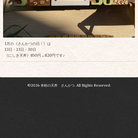
1月の《さんかつの日！》は
13日・23日・30日
《にしき天丼》850円→820円です♪
©2026
米粉の天丼 さんかつ
. All Rights Reserved.