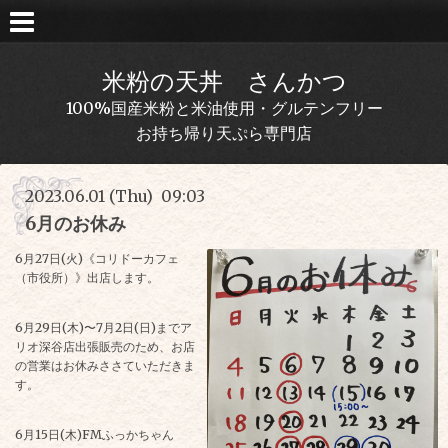
米粉の天丼 さんかつ
100%国産米粉と米油使用・グルテンフリー
お持ち帰り天ぷら専門店
2023.06.01 (Thu) 09:03
6月のお休み
6月27日(火)《コリドーカフェ
（市役所）》出店します。
6月29日(木)〜7月2日(日)までア
リオ深谷店出張販売のため、お店
の営業はお休みささていただきま
す。
6月15日(木)FMふっかちゃん