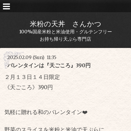
米粉の天丼 さんかつ
100%国産米粉と米油使用・グルテンフリー
お持ち帰り天ぷら専門店
2025.02.09 (Sun) 11:35
バレンタインは『天ごころ』390円
２月１３日１４日限定
《天ごころ》390円
気軽に贈れる和のバレンタイン❤️
野菜のスライスを米粉と米油で天ぷらに。