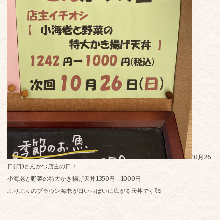
10月26
日(日)さんかつ店主の日！
小海老と野菜の特大かき揚げ天丼1350円→1000円
ぷりぷりのブラウン海老が口いっぱいに広がる天丼です🥰